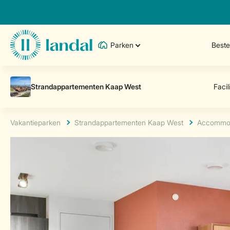
Parken
Best
Vakantieparken
Strandappartementen Kaap West
Accommod