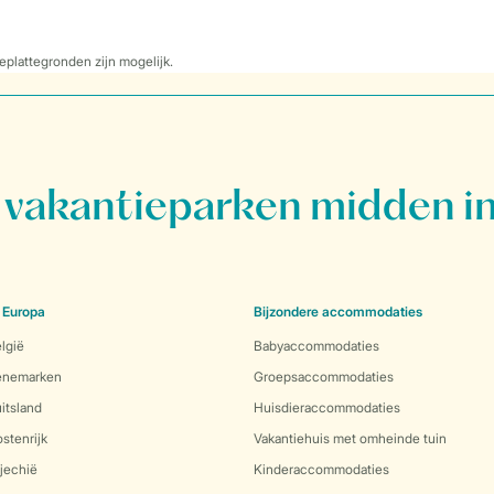
eplattegronden zijn mogelijk.
vakantieparken midden in
 Europa
Bijzondere accommodaties
lgië
Babyaccommodaties
Denemarken
Groepsaccommodaties
itsland
Huisdieraccommodaties
stenrijk
Vakantiehuis met omheinde tuin
jechië
Kinderaccommodaties