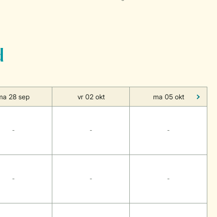
d
ma 28 sep
vr 02 okt
ma 05 okt
-
-
-
-
-
-