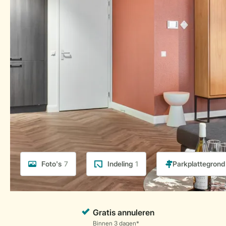
Foto's
7
Indeling
1