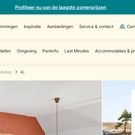
Profiteer nu van de laagste zomerprijzen
emmingen
Inspiratie
Aanbiedingen
Service & contact
Cam
aties
4L