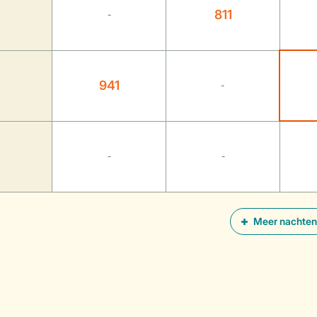
811
-
941
-
-
-
Meer nachten