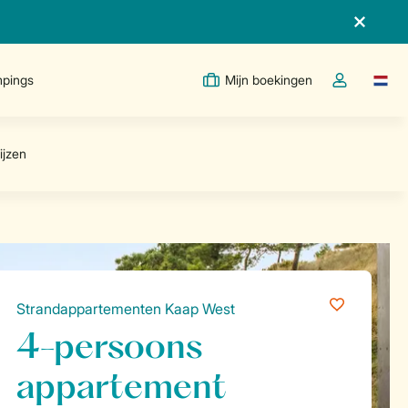
pings
Mijn boekingen
Taal w
Open de drop
Strandappartementen Kaap West
4-persoons
appartement