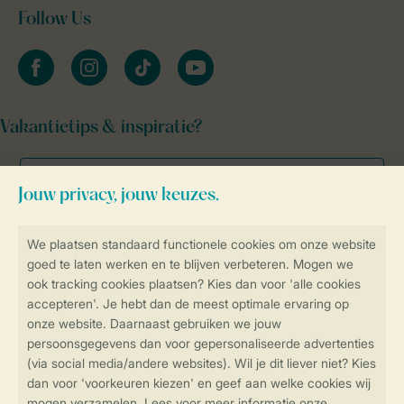
Follow Us
facebook
instagram
tiktok
youtube
Vakantietips & inspiratie?
Veilig en snel online boeken
Veilige gegevensoverdracht
Veilige betaling