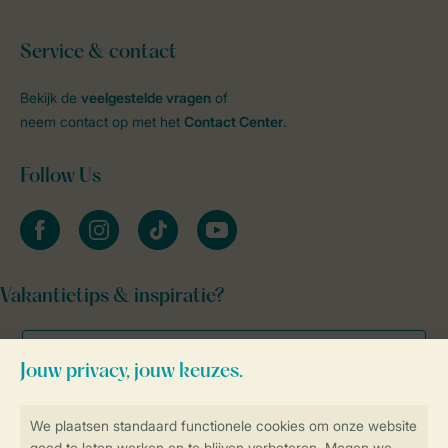
Service & contact
Bekijk de
veelgestelde vragen
of
neem contact op met het
Contact Center
.
Follow Us
facebook
instagram
tiktok
youtube
Vakantietips & inspiratie?