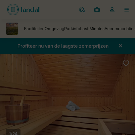
Parken
Mijn
Open
MEN
boekingen
de
dropdown
van
mijn
Profiteer nu van de laagste zomerprijzen
account
1/24