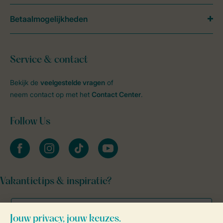
Betaalmogelijkheden
Service & contact
Bekijk de
veelgestelde vragen
of
neem contact op met het
Contact Center
.
Follow Us
facebook
instagram
tiktok
youtube
Vakantietips & inspiratie?