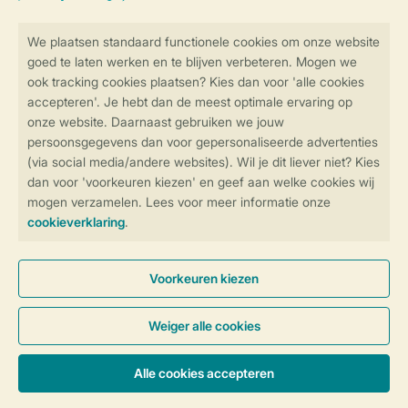
Veilig en snel online boeken
Veilige gegevensoverdracht
Veilige betaling
Controle over jouw gegevens &
privacy
Instellingen wijzigen
Algemene Voorwaarden
Privacy Notice
Cookies en banners
Disclaimer
Toegankelijkheid
© 2026 Landal