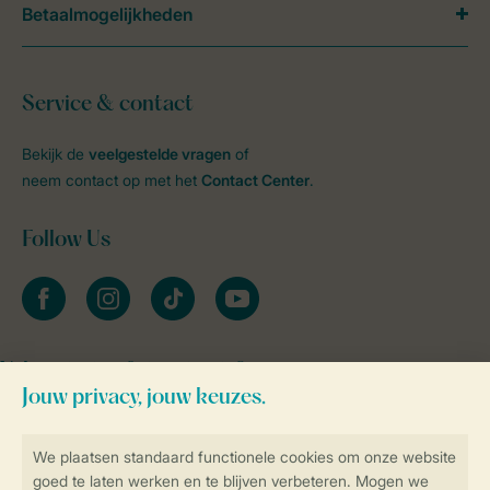
Betaalmogelijkheden
Service & contact
Bekijk de
veelgestelde vragen
of
neem contact op met het
Contact Center
.
Follow Us
facebook
instagram
tiktok
youtube
Vakantietips & inspiratie?