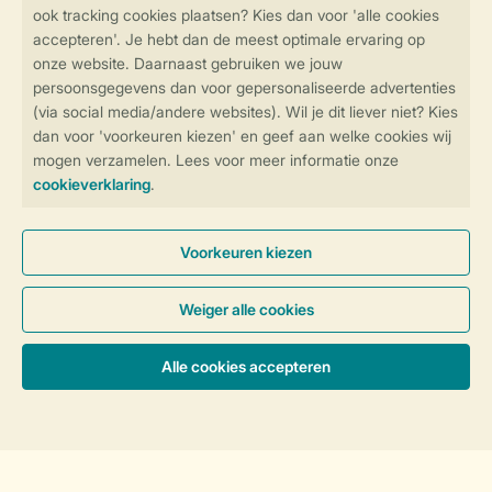
Veilig en snel online boeken
Veilige gegevensoverdracht
Veilige betaling
Controle over jouw gegevens &
privacy
Instellingen wijzigen
Algemene Voorwaarden
Privacy Notice
Cookies en banners
Accommodaties & prijzen
Disclaimer
Toegankelijkheid
© 2026 Landal