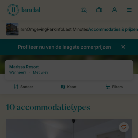
Parken
Mijn
Open
MEN
boekingen
de
dropdown
van
mijn
Profiteer nu van de laagste zomerprijzen
account
Home
Vakantieparken
Marissa Resort
Prijzen en beschikbaarh