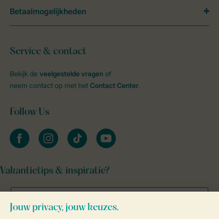
Betaalmogelijkheden
Service & contact
Bekijk de
veelgestelde vragen
of
neem contact op met het
Contact Center
.
Follow Us
facebook
instagram
tiktok
youtube
Vakantietips & inspiratie?