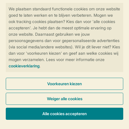
Veilig en snel online boeken
Veilige gegevensoverdracht
Veilige betaling
Controle over jouw gegevens &
privacy
Instellingen wijzigen
Algemene Voorwaarden
Privacy Notice
Cookies en banners
Disclaimer
Toegankelijkheid
© 2026 Landal