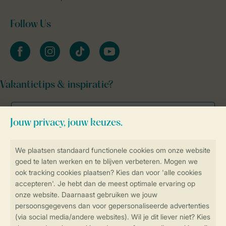
Follow Us
facebook
instagram
tiktok
youtube
Vakantietips & inspiratie?
Veilig en snel online boeken
Veilige gegevensoverdracht
Veilige betaling