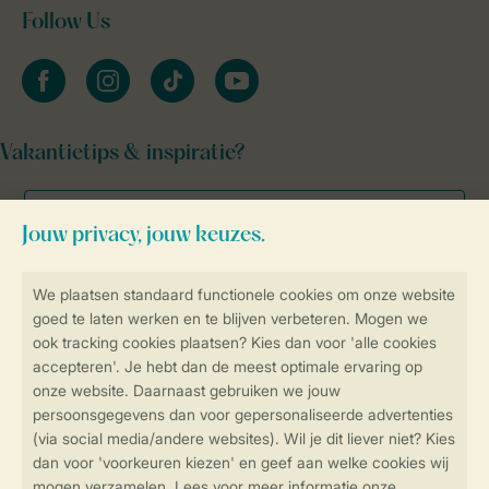
Follow Us
facebook
instagram
tiktok
youtube
Vakantietips & inspiratie?
Veilig en snel online boeken
Veilige gegevensoverdracht
Veilige betaling