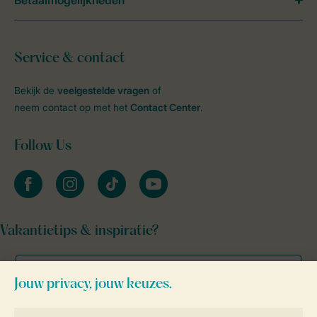
Betaalmogelijkheden
Service & contact
Bekijk de
veelgestelde vragen
of
neem contact op met het
Contact Center
.
Follow Us
facebook
instagram
tiktok
youtube
Vakantietips & inspiratie?