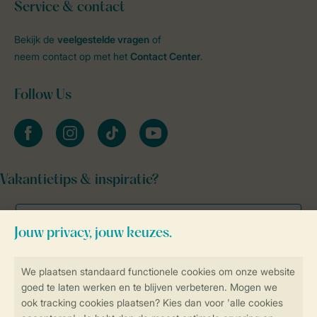
Service & contact
Bekijk de
veelgestelde vragen
of
neem contact op met het
Contact Center
.
Follow Us
facebook
instagram
tiktok
youtube
Vakantietips & inspiratie?
Veilig en snel online boeken