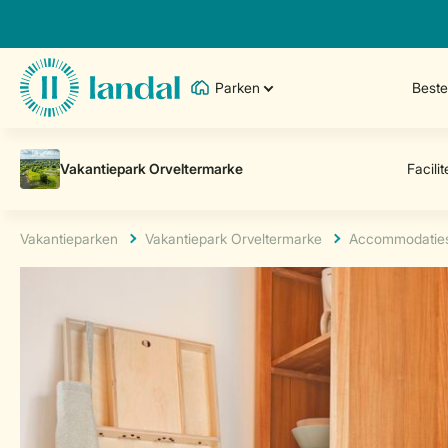
Parken
Best
Vakantieparken
Vakantiepark Orveltermarke
Accommodatie