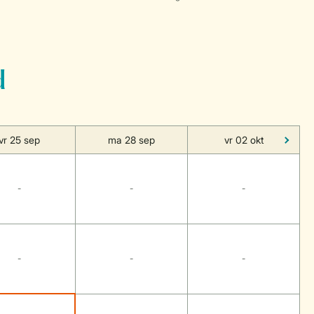
d
vr 25 sep
ma 28 sep
vr 02 okt
-
-
-
-
-
-