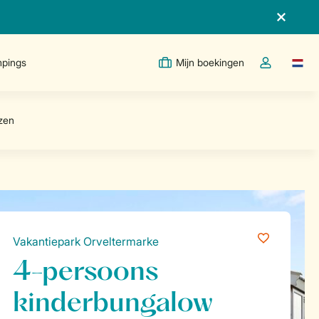
pings
Mijn boekingen
Taal w
Open de drop
Vakantiepark Orveltermarke
4-persoons
kinderbungalow