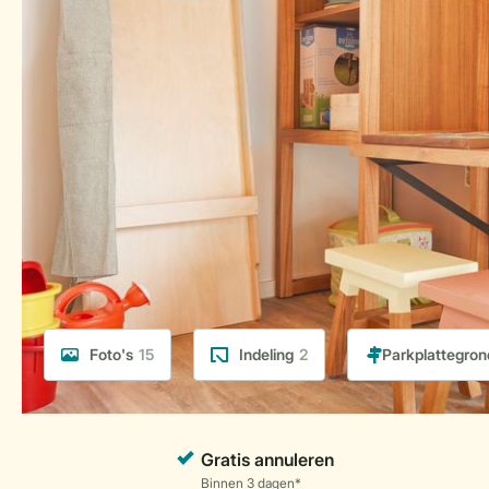
Foto's
15
Indeling
2