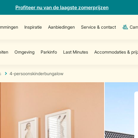
Profiteer nu van de laagste zomerprijzen
emmingen
Inspiratie
Aanbiedingen
Service & contact
Cam
s
4-persoonskinderbungalow