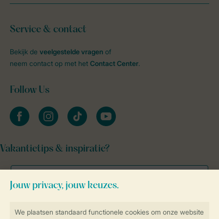
Service & contact
Bekijk de
veelgestelde vragen
of
neem contact op met het
Contact Center
.
Follow Us
facebook
instagram
tiktok
youtube
Vakantietips & inspiratie?