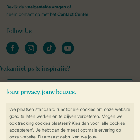
Bekijk de
veelgestelde vragen
of
neem contact op met het
Contact Center
.
Follow Us
facebook
instagram
tiktok
youtube
Vakantietips & inspiratie?
Veilig en snel online boeken
Veilige gegevensoverdracht