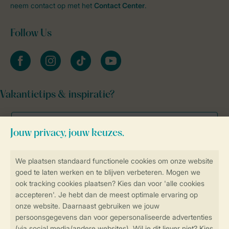
neem contact op met het
Contact Center
.
Follow Us
facebook
instagram
tiktok
youtube
Vakantietips & inspiratie?
Veilig en snel online boeken
Veilige gegevensoverdracht
Veilige betaling