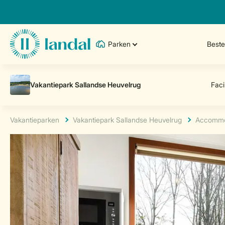
Parken
Best
Vakantieparken
Vakantiepark Sallandse Heuvelrug
Accommo