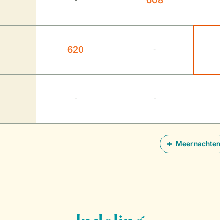
608
-
620
-
-
-
Meer nachten