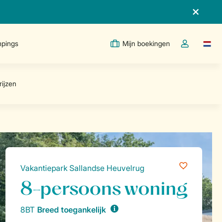
pings
Mijn boekingen
Taal w
Open de drop
Vakantiepark Sallandse Heuvelrug
8-persoons woning
8BT
Breed toegankelijk