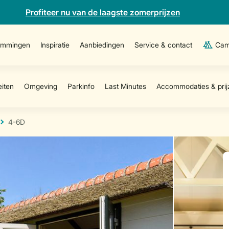
Profiteer nu van de laagste zomerprijzen
emmingen
Inspiratie
Aanbiedingen
Service & contact
Cam
4-6D