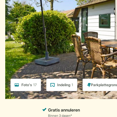
Foto's
17
Indeling
1