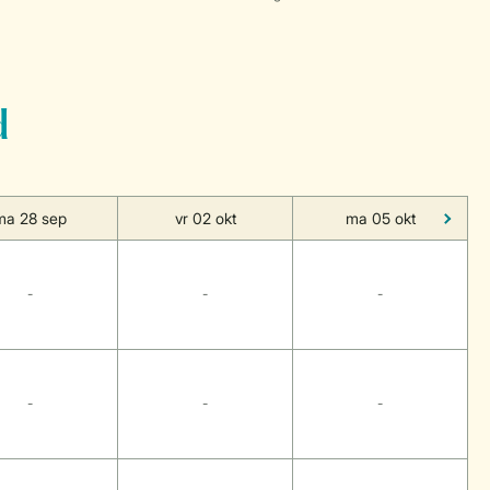
d
ma 28 sep
vr 02 okt
ma 05 okt
-
-
-
-
-
-