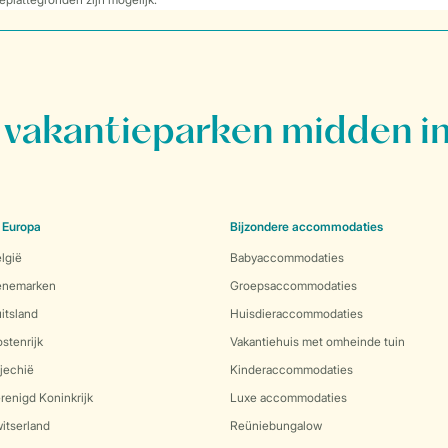
vakantieparken midden in
 Europa
Bijzondere accommodaties
lgië
Babyaccommodaties
Denemarken
Groepsaccommodaties
itsland
Huisdieraccommodaties
stenrijk
Vakantiehuis met omheinde tuin
jechië
Kinderaccommodaties
renigd Koninkrijk
Luxe accommodaties
itserland
Reüniebungalow