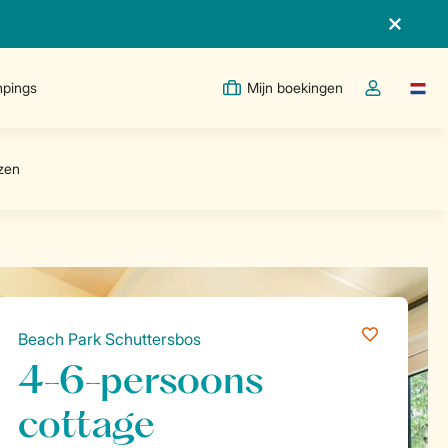
pings
Mijn boekingen
Taal w
Open de drop
Beach Park Schuttersbos
4-6-persoons
cottage