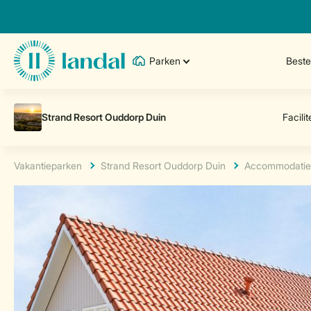
Parken
Best
Vakantieparken
Strand Resort Ouddorp Duin
Accommodatie