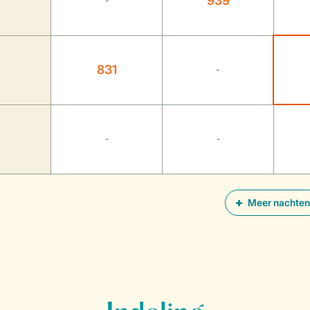
939
-
831
-
-
-
Meer nachten