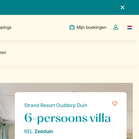
pings
Mijn boekingen
Taal w
Open de drop
Strand Resort Ouddorp Duin
6-persoons villa
6EL
Zeeduin