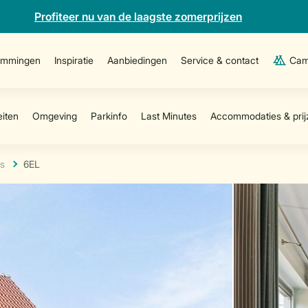
Profiteer nu van de laagste zomerprijzen
emmingen
Inspiratie
Aanbiedingen
Service & contact
Cam
s
6EL