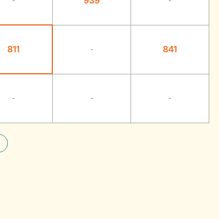
939
-
-
811
841
-
-
-
-