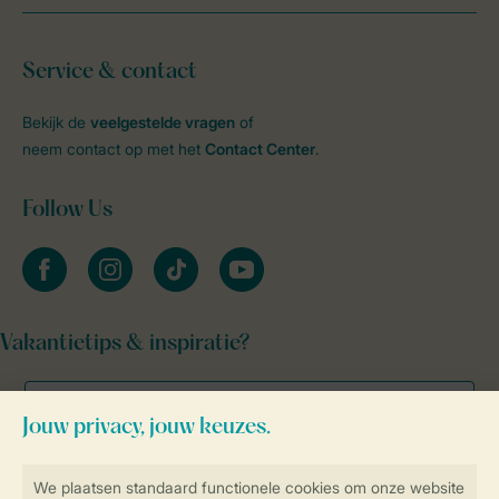
Service & contact
Bekijk de
veelgestelde vragen
of
neem contact op met het
Contact Center
.
Follow Us
facebook
instagram
tiktok
youtube
Vakantietips & inspiratie?