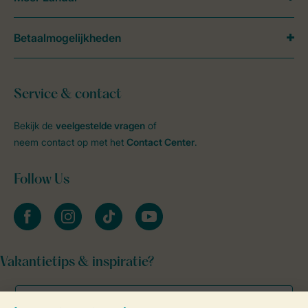
Betaalmogelijkheden
Service & contact
Bekijk de
veelgestelde vragen
of
neem contact op met het
Contact Center
.
Follow Us
facebook
instagram
tiktok
youtube
Vakantietips & inspiratie?