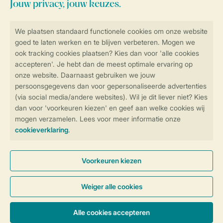
Veilig en snel online boeken
Veilige gegevensoverdracht
Veilige betaling
Controle over jouw gegevens &
privacy
Instellingen wijzigen
Algemene Voorwaarden
Privacy Notice
Cookies en banners
Disclaimer
Toegankelijkheid
© 2026 Landal