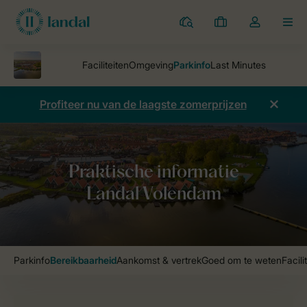
Parken
Mijn
Open
MEN
boekingen
de
dropdown
van
mijn
Profiteer nu van de laagste zomerprijzen
account