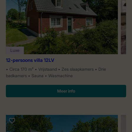
Luxe
12-persoons villa 12LV
Circa 170 m²
Vrijstaand
Zes slaapkamers
Drie
badkamers
Sauna
Wasmachine
Meer info