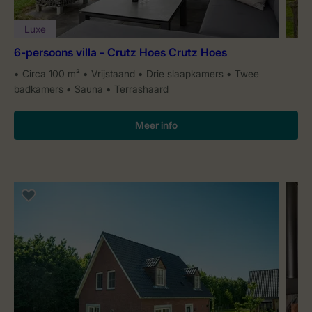
Luxe
6-persoons villa - Crutz Hoes Crutz Hoes
Circa 100 m²
Vrijstaand
Drie slaapkamers
Twee
badkamers
Sauna
Terrashaard
Meer info