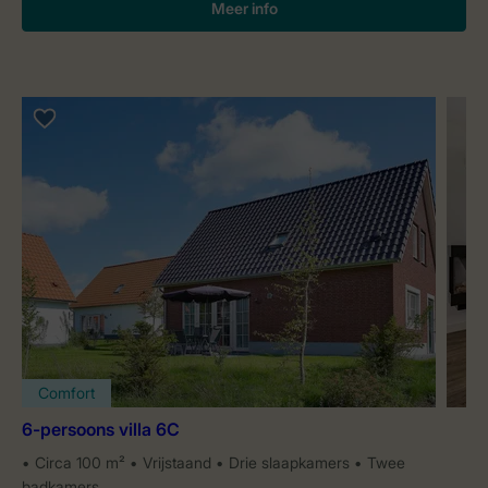
Meer info
Comfort
6-persoons villa 6C
Circa 100 m²
Vrijstaand
Drie slaapkamers
Twee
badkamers