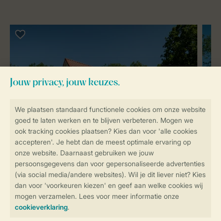
Luxe
12-persoons villa - Wesh Hoes Wesh Hoes
Circa 170 m²
Vrijstaand
Zes slaapkamers
Drie
badkamers
Sauna
Wasmachine