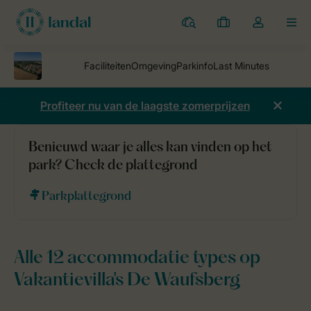
Parken
Mijn
Open
MEN
boekingen
de
dropdown
van
mijn
Profiteer nu van de laagste zomerprijzen
account
Benieuwd waar je alles kan vinden op het
Vakantieparken
Vakantievilla's De Waufsberg
Accommodaties
park? Check de plattegrond
Parkplattegrond
Alle 12 accommodatie types op
Vakantievilla's De Waufsberg