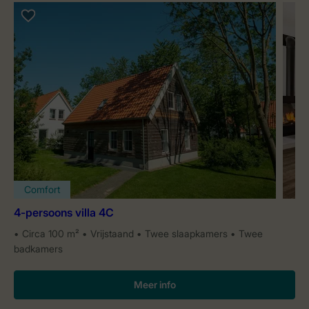
Comfort
4-persoons villa 4C
Circa 100 m²
Vrijstaand
Twee slaapkamers
Twee
badkamers
Meer info