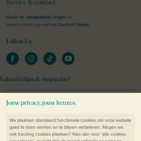
Service & contact
Bekijk de
veelgestelde vragen
of
neem contact op met het
Contact Center
.
Follow Us
facebook
instagram
tiktok
youtube
Vakantietips & inspiratie?
Veilig en snel online boeken