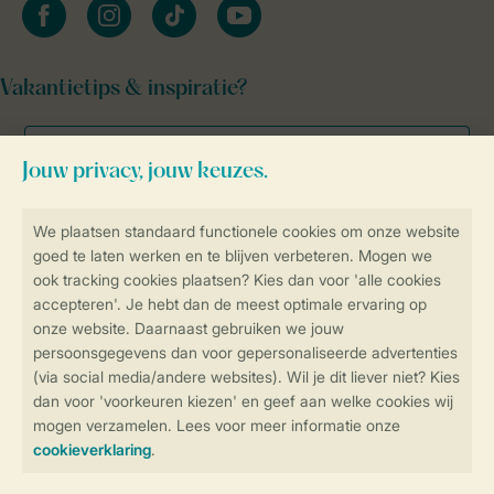
facebook
instagram
tiktok
youtube
Vakantietips & inspiratie?
Veilig en snel online boeken
Veilige gegevensoverdracht
Veilige betaling
Controle over jouw gegevens &
privacy