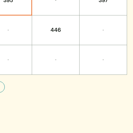
395
397
-
446
-
-
-
-
-