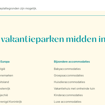
eplattegronden zijn mogelijk.
vakantieparken midden in
 Europa
Bijzondere accommodaties
lgië
Babyaccommodaties
Denemarken
Groepsaccommodaties
itsland
Huisdieraccommodaties
stenrijk
Vakantiehuis met omheinde tuin
jechië
Kinderaccommodaties
renigd Koninkrijk
Luxe accommodaties