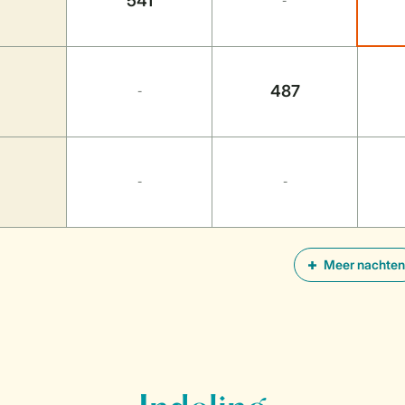
541
-
487
-
-
-
Meer nachten