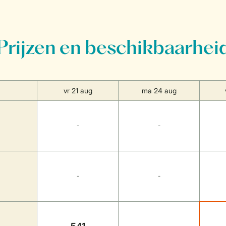
Prijzen en beschikbaarhei
vr 21 aug
ma 24 aug
-
-
-
-