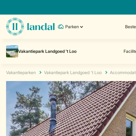
Parken
Best
Vakantieparken
Vakantiepark Landgoed 't Loo
Accommodat