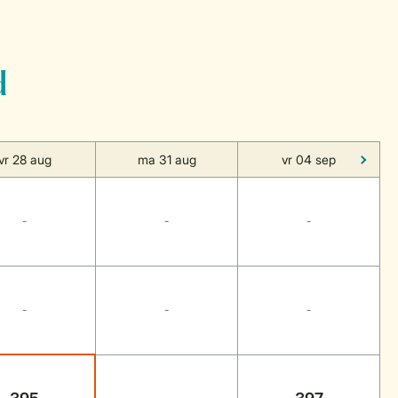
d
vr 28 aug
ma 31 aug
vr 04 sep
-
-
-
-
-
-