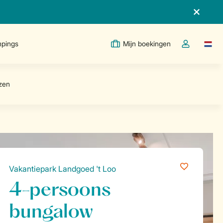
pings
Mijn boekingen
Taal w
Open de drop
Vakantiepark Landgoed 't Loo
4-persoons
bungalow