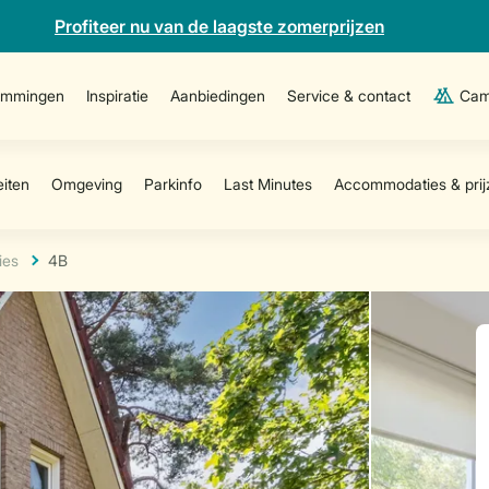
Profiteer nu van de laagste zomerprijzen
emmingen
Inspiratie
Aanbiedingen
Service & contact
Cam
ies
4B