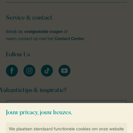
Service & contact
Bekijk de
veelgestelde vragen
of
neem contact op met het
Contact Center
.
Follow Us
facebook
instagram
tiktok
youtube
Vakantietips & inspiratie?