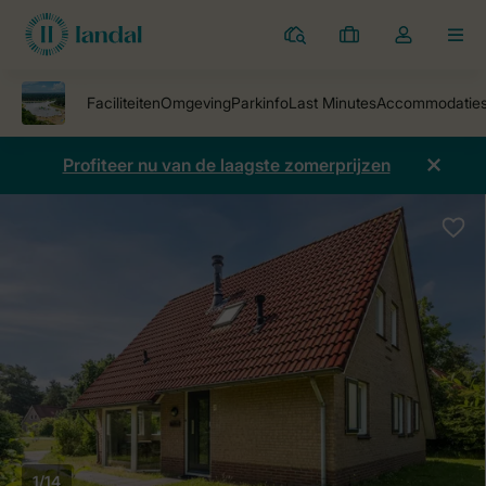
Parken
Mijn
Open
MEN
boekingen
de
dropdown
van
mijn
Profiteer nu van de laagste zomerprijzen
account
1/14