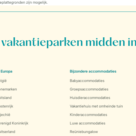
eplattegronden zijn mogelijk.
vakantieparken midden in
 Europa
Bijzondere accommodaties
lgië
Babyaccommodaties
Denemarken
Groepsaccommodaties
itsland
Huisdieraccommodaties
stenrijk
Vakantiehuis met omheinde tuin
jechië
Kinderaccommodaties
renigd Koninkrijk
Luxe accommodaties
itserland
Reüniebungalow