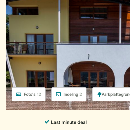
Foto's
12
Indeling
2