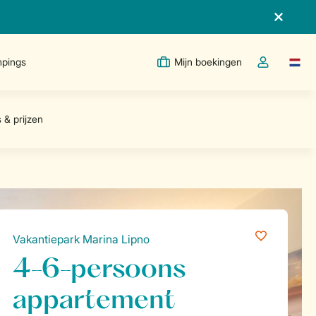
pings
Mijn boekingen
Taal w
Open de drop
Vakantiepark Marina Lipno
4-6-persoons
appartement