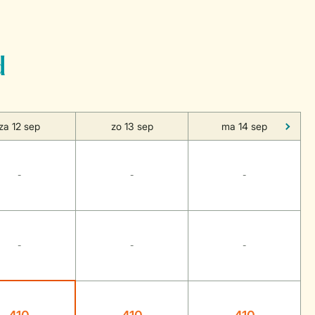
d
za 12 sep
zo 13 sep
ma 14 sep
-
-
-
-
-
-