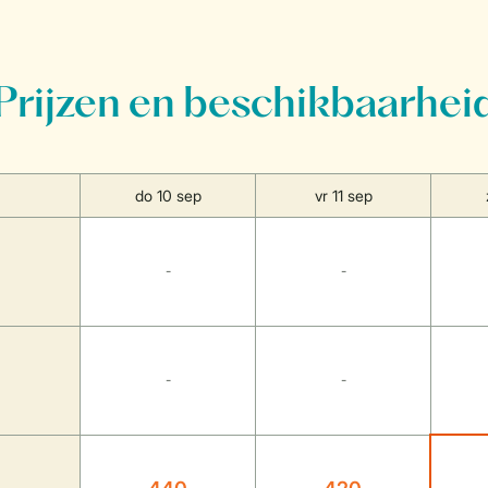
Prijzen en beschikbaarhei
do 10 sep
vr 11 sep
-
-
-
-