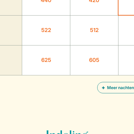
440
420
522
512
625
605
Meer nachten