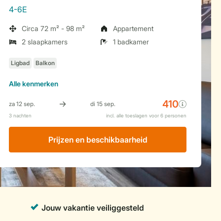
4-6E
Circa 72 m² - 98 m²
Appartement
2 slaapkamers
1 badkamer
Alle
kenmerken
Prijzen en beschikbaarheid