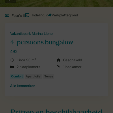
Indeling
2
Foto's
9
Vakantiepark Marina Lipno
4-persoons bungalow
4B2
Circa 93 m²
Geschakeld
2 slaapkamers
1 badkamer
Alle
kenmerken