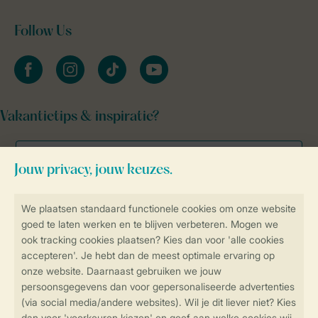
Follow Us
facebook
instagram
tiktok
youtube
Vakantietips & inspiratie?
Veilig en snel online boeken
Veilige gegevensoverdracht
Veilige betaling