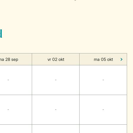
d
ma 28 sep
vr 02 okt
ma 05 okt
-
-
-
-
-
-