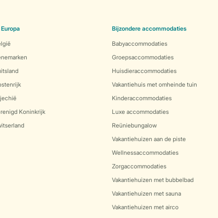
 Europa
Bijzondere accommodaties
lgië
Babyaccommodaties
Denemarken
Groepsaccommodaties
itsland
Huisdieraccommodaties
stenrijk
Vakantiehuis met omheinde tuin
jechië
Kinderaccommodaties
renigd Koninkrijk
Luxe accommodaties
itserland
Reüniebungalow
Vakantiehuizen aan de piste
Wellnessaccommodaties
Zorgaccommodaties
Vakantiehuizen met bubbelbad
Vakantiehuizen met sauna
Vakantiehuizen met airco