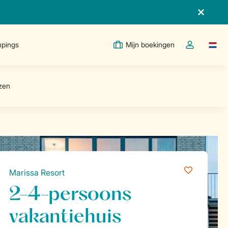
pings
Mijn boekingen
Taal w
Open de drop
Marissa Resort
2-4-persoons
vakantiehuis