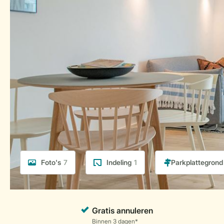
Foto's
7
Indeling
1