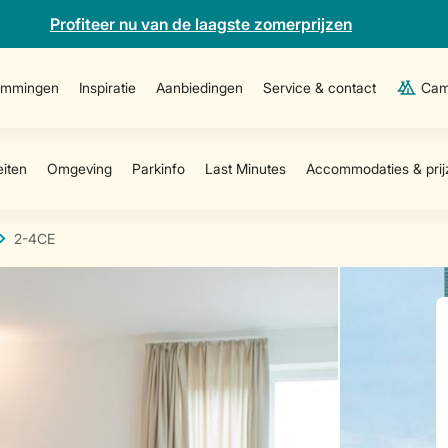
Profiteer nu van de laagste zomerprijzen
emmingen
Inspiratie
Aanbiedingen
Service & contact
Cam
2-4CE