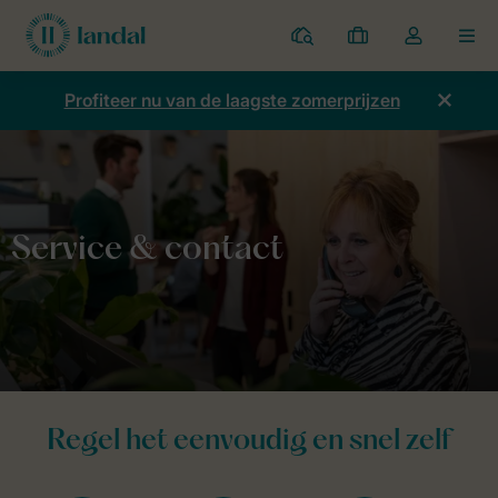
Parken
Mijn
Open
MEN
boekingen
de
dropdown
Profiteer nu van de laagste zomerprijzen
van
mijn
account