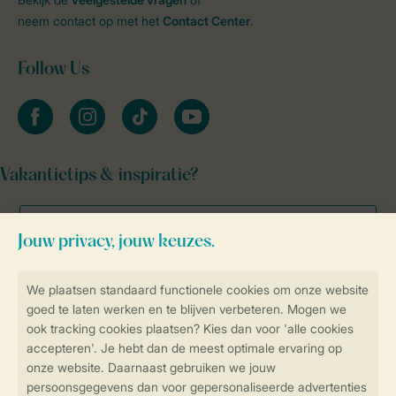
neem contact op met het
Contact Center
.
Follow Us
facebook
instagram
tiktok
youtube
Vakantietips & inspiratie?
Veilig en snel online boeken
Veilige gegevensoverdracht
Veilige betaling