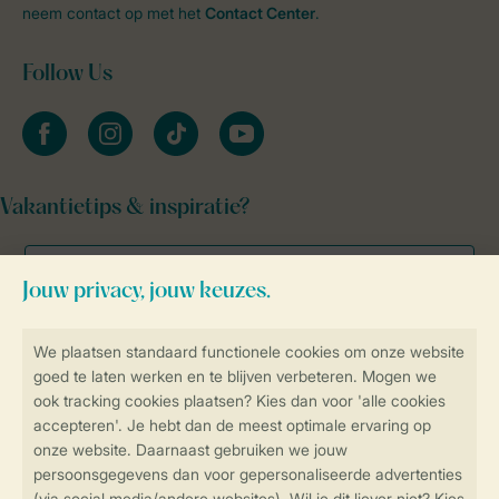
neem contact op met het
Contact Center
.
Follow Us
facebook
instagram
tiktok
youtube
Vakantietips & inspiratie?
Veilig en snel online boeken
Veilige gegevensoverdracht
Veilige betaling