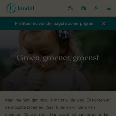
Parken
Mijn
Open
MEN
boekingen
de
dropdown
Profiteer nu van de laagste zomerprijzen
van
mijn
account
Home
Duurzaamheid
Gezonde natuur
Groen, groener, groens
Maai me niet, dan bloei ik in het wilde weg. En komen er
de mooiste bloemen. Waar bijen en vlinders van
genieten! Maai me niet. Dan wordt het park groener dan