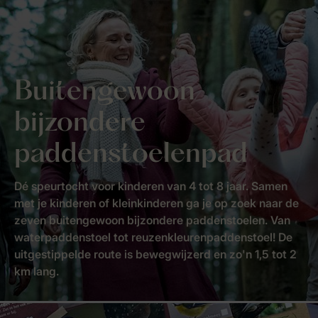
Buitengewoon
bijzondere
paddenstoelenpad
Dé speurtocht voor kinderen van 4 tot 8 jaar. Samen
met je kinderen of kleinkinderen ga je op zoek naar de
zeven buitengewoon bijzondere paddenstoelen. Van
waterpaddenstoel tot reuzenkleurenpaddenstoel! De
uitgestippelde route is bewegwijzerd en zo'n 1,5 tot 2
km lang.