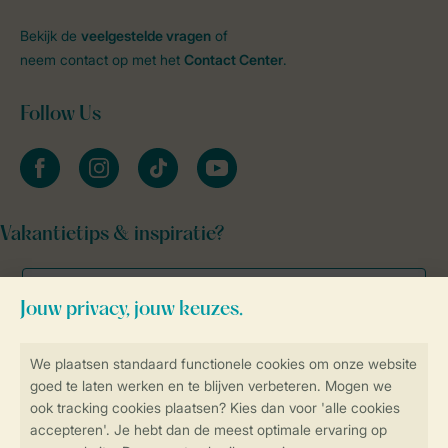
Bekijk de
veelgestelde vragen
of
neem contact op met het
Contact Center
.
Follow Us
facebook
instagram
tiktok
youtube
Vakantietips & inspiratie?
Veilig en snel online boeken