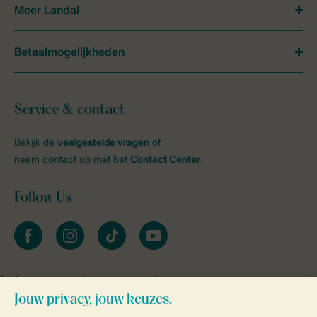
Meer Landal
Betaalmogelijkheden
Service & contact
Bekijk de
veelgestelde vragen
of
neem contact op met het
Contact Center
.
Follow Us
facebook
instagram
tiktok
youtube
Vakantietips & inspiratie?